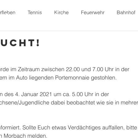
rfleben
Tennis
Kirche
Feuerwehr
Bahnhof
Dorffunk
Unser Dorf
Vereine
Freizeit
sucht!
de im Zeitraum zwischen 22.00 und 7.00 Uhr in der 
nem im Auto liegenden Portemonnaie gestohlen.
des 4. Januar 2021 um ca. 5.00 Uhr in der 
chsene/Jugendliche dabei beobachtet wie sie in mehrer
nformiert. Sollte Euch etwas Verdächtiges auffallen, bitte
ion Morbach melden.