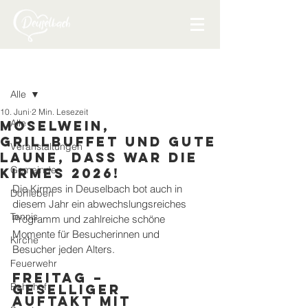
Beitrag
Alle
10. Juni
2 Min. Lesezeit
Alle
Moselwein,
Grillbuffet und Gute
Veranstaltungen
Laune, dass war die
Gemeinde
Kirmes 2026!
Die Kirmes in Deuselbach bot auch in 
Dorfleben
diesem Jahr ein abwechslungsreiches 
Tennis
Programm und zahlreiche schöne 
Momente für Besucherinnen und 
Kirche
Besucher jeden Alters.
Feuerwehr
Freitag – 
Bahnhof
Geselliger 
Auftakt mit 