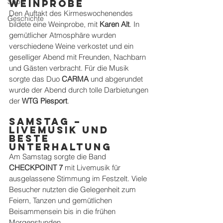
Sport
Weinprobe
Den Auftakt des Kirmeswochenendes 
Geschichte
bildete eine Weinprobe, mit 
Karen Alt
. In 
gemütlicher Atmosphäre wurden 
verschiedene Weine verkostet und ein 
geselliger Abend mit Freunden, Nachbarn 
und Gästen verbracht. Für die Musik 
sorgte das Duo 
CARMA
 und abgerundet 
wurde der Abend durch tolle Darbietungen 
der 
WTG Piesport
. 
Samstag – 
Livemusik und 
beste 
Unterhaltung
Am Samstag sorgte die Band 
CHECKPOINT 7
 mit Livemusik für 
ausgelassene Stimmung im Festzelt. Viele 
Besucher nutzten die Gelegenheit zum 
Feiern, Tanzen und gemütlichen 
Beisammensein bis in die frühen 
Morgenstunden.