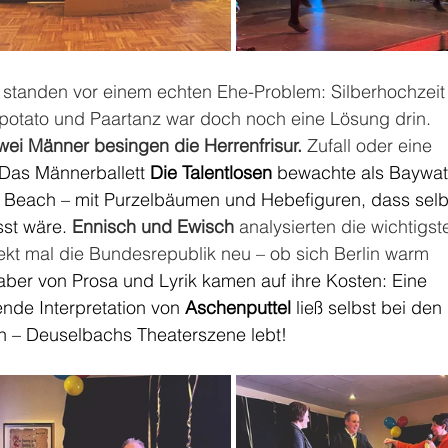
 standen vor einem echten Ehe-Problem: Silberhochzeit
otato und Paartanz war doch noch eine Lösung drin. 
wei Männer besingen die Herrenfrisur.
 Zufall oder eine 
Das Männerballett 
Die Talentlosen
 bewachte als Baywat
Beach – mit Purzelbäumen und Hebefiguren, dass selb
sst wäre.
Ennisch und Ewisch
 analysierten die wichtigst
ekt mal die Bundesrepublik neu – ob sich Berlin warm 
ber von Prosa und Lyrik kamen auf ihre Kosten: Eine 
nde Interpretation von 
Aschenputtel
 ließ selbst bei den 
n – Deuselbachs Theaterszene lebt!