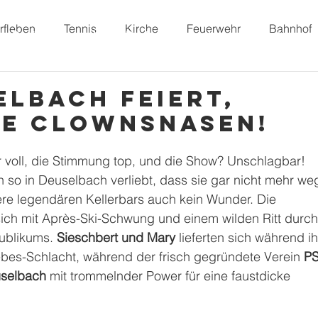
rfleben
Tennis
Kirche
Feuerwehr
Bahnhof
Dorffunk
Unser Dorf
Vereine
Freizeit
lbach feiert,
ie Clownsnasen!
 voll, die Stimmung top, und die Show? Unschlagbar! 
ch so in Deuselbach verliebt, dass sie gar nicht mehr we
sere legendären Kellerbars auch kein Wunder. Die 
sich mit Après-Ski-Schwung und einem wilden Ritt durch
ublikums. 
Sieschbert und Mary
 lieferten sich während ih
ebes-Schlacht, während der frisch gegründete Verein 
P
uselbach
 mit trommelnder Power für eine faustdicke 