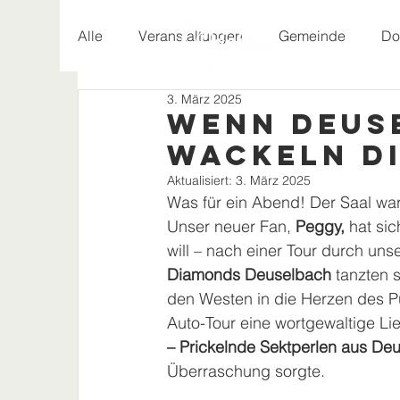
Alle
Veranstaltungen
Gemeinde
Do
3. März 2025
Geschichte
Wenn Deuse
wackeln d
Aktualisiert:
3. März 2025
Was für ein Abend! Der Saal war
Unser neuer Fan, 
Peggy,
 hat si
will – nach einer Tour durch un
Diamonds Deuselbach
 tanzten 
den Westen in die Herzen des P
Auto-Tour eine wortgewaltige Li
– Prickelnde Sektperlen aus De
Überraschung sorgte.