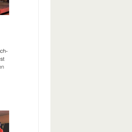
 
ch-
st 
en 