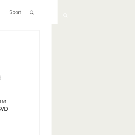
Sport
Kontakt
g 
 
rer 
SVD 