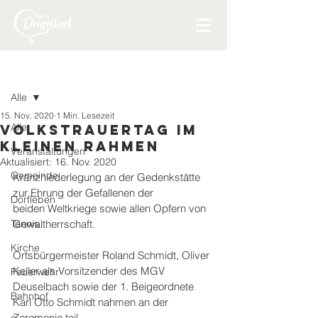
Beitrag
Alle
15. Nov. 2020
1 Min. Lesezeit
Alle
Volkstrauertag im
kleinen Rahmen
Veranstaltungen
Aktualisiert:
16. Nov. 2020
Gemeinde
Kranzniederlegung an der Gedenkstätte 
zur Ehrung der Gefallenen der 
Dorfleben
beiden Weltkriege sowie allen Opfern von 
Tennis
Gewaltherrschaft.
Kirche
Ortsbürgermeister Roland Schmidt, Oliver 
Keller als Vorsitzender des MGV 
Feuerwehr
Deuselbach sowie der 1. Beigeordnete 
Bahnhof
Karl Otto Schmidt nahmen an der 
Zeremonie teil.