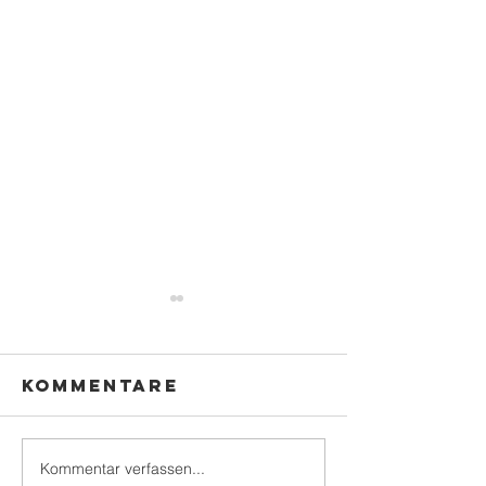
Kommentare
Kommentar verfassen...
kleines
Wieder e