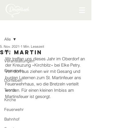
Beitrag
Alle
5. Nov. 2021
1 Min. Lesezeit
Alle
St. Martin
Wir treffen uns dieses Jahr im Oberdorf an 
Veranstaltungen
der Kreuzung »Kirchbitz« bei Elke Petry. 
Gemeinde
Von dort aus ziehen wir mit Gesang und 
bunten Laternen zum St. Martinfeuer ans 
Dorfleben
Feuerwehrhaus, wo die Bretzeln verteilt 
Tennis
werden. Für einen kleinen Imbiss am 
Martinsfeuer ist gesorgt.
Kirche
Feuerwehr
Bahnhof