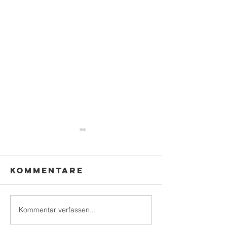
Kommentare
Kommentar verfassen...
Moselwein,
Happy
Grillbuffet
Maibaum