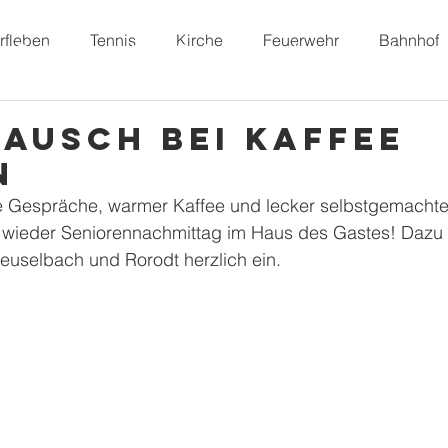
rfleben
Tennis
Kirche
Feuerwehr
Bahnhof
Dorffunk
Unser Dorf
Vereine
Freizeit
ausch bei Kaffee
n
 Gespräche, warmer Kaffee und lecker selbstgemachte
 wieder Seniorennachmittag im Haus des Gastes! Dazu 
euselbach und Rorodt herzlich ein.