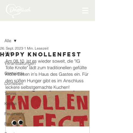
Beitrag
Alle
26. Sept. 2023
1 Min. Lesezeit
Alle
Happy Knollenfest
Am 08.10. ist es wieder soweit, die "IG 
Veranstaltungen
Tolle Knolle" lädt zum traditionellen gefüllte 
Gemeinde
Klöße Essen in's Haus des Gastes ein. Für 
den süßen Hunger gibt es im Anschluss 
Dorfleben
leckere selbstgemachte Kuchen!
Tennis
Kirche
Feuerwehr
Bahnhof