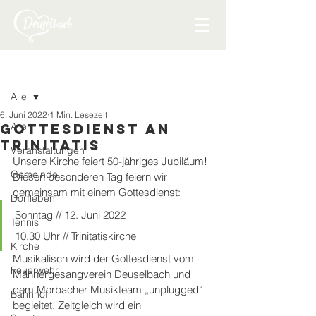
Beitrag
Alle
6. Juni 2022
1 Min. Lesezeit
Alle
Gottesdienst an
Trinitatis
Veranstaltungen
Unsere Kirche feiert 50-jähriges Jubiläum! 
Gemeinde
Diesen besonderen Tag feiern wir 
gemeinsam mit einem Gottesdienst:
Dorfleben
Sonntag // 12. Juni 2022 
Tennis
10.30 Uhr // Trinitatiskirche
Kirche
Musikalisch wird der Gottesdienst vom 
Feuerwehr
Männergesangverein Deuselbach und 
dem Morbacher Musikteam „unplugged“ 
Bahnhof
begleitet. Zeitgleich wird ein 