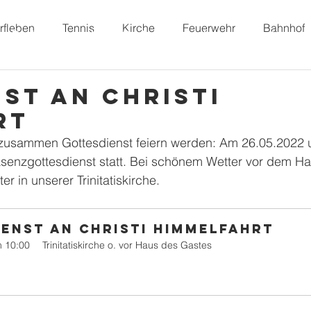
rfleben
Tennis
Kirche
Feuerwehr
Bahnhof
Dorffunk
Unser Dorf
Vereine
Freizeit
st an Christi
rt
r zusammen Gottesdienst feiern werden: Am 26.05.2022 
äsenzgottesdienst statt. Bei schönem Wetter vor dem Ha
r in unserer Trinitatiskirche.
enst an Christi Himmelfahrt
m 10:00
Trinitatiskirche o. vor Haus des Gastes