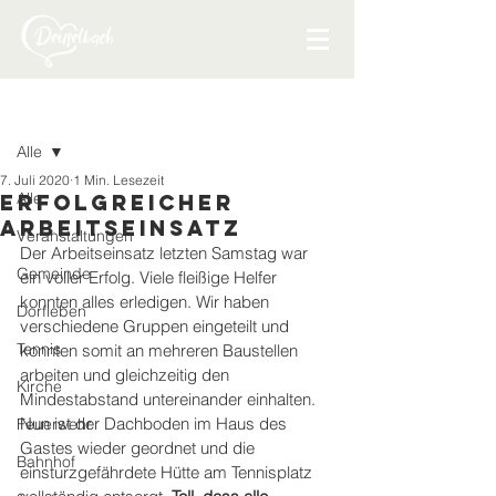
Beitrag
Alle
7. Juli 2020
1 Min. Lesezeit
Alle
Erfolgreicher
Arbeitseinsatz
Veranstaltungen
Der Arbeitseinsatz letzten Samstag war 
Gemeinde
ein voller Erfolg. Viele fleißige Helfer 
konnten alles erledigen. Wir haben 
Dorfleben
verschiedene Gruppen eingeteilt und 
Tennis
konnten somit an mehreren Baustellen 
arbeiten und gleichzeitig den 
Kirche
Mindestabstand untereinander einhalten. 
Nun ist der Dachboden im Haus des 
Feuerwehr
Gastes wieder geordnet und die 
Bahnhof
einsturzgefährdete Hütte am Tennisplatz 