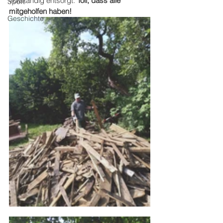
vollständig entsorgt. 
Toll, dass alle 
Sport
mitgeholfen haben!
Geschichte