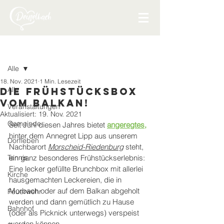
Beitrag
Alle
18. Nov. 2021
1 Min. Lesezeit
Alle
Die Frühstücksbox
vom Balkan!
Veranstaltungen
Aktualisiert:
19. Nov. 2021
Gemeinde
Seit Juni diesen Jahres bietet 
angeregtes,
hinter dem Annegret Lipp aus unserem 
Dorfleben
Nachbarort 
Morscheid-Riedenburg
 steht, 
Tennis
ein ganz besonderes Frühstückserlebnis: 
Eine lecker gefüllte Brunchbox mit allerlei 
Kirche
hausgemachten Leckereien, die in 
Morbach oder auf dem Balkan abgeholt 
Feuerwehr
werden und dann gemütlich zu Hause 
Bahnhof
(oder als Picknick unterwegs) verspeist 
werden können. 