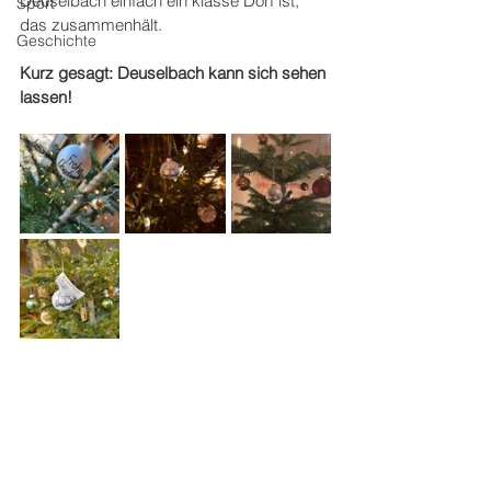
Deuselbach einfach ein klasse Dorf ist, 
Sport
das zusammenhält.
Geschichte
Kurz gesagt: Deuselbach kann sich sehen 
lassen!