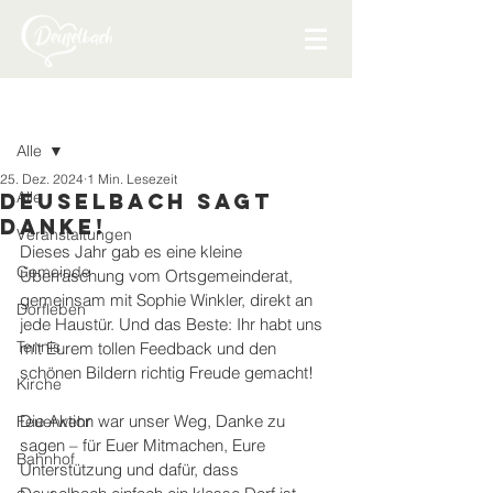
Beitrag
Alle
25. Dez. 2024
1 Min. Lesezeit
Alle
Deuselbach sagt
Danke!
Veranstaltungen
Dieses Jahr gab es eine kleine 
Gemeinde
Überraschung vom Ortsgemeinderat, 
gemeinsam mit Sophie Winkler, direkt an 
Dorfleben
jede Haustür. Und das Beste: Ihr habt uns 
Tennis
mit Eurem tollen Feedback und den 
schönen Bildern richtig Freude gemacht!
Kirche
Die Aktion war unser Weg, Danke zu 
Feuerwehr
sagen – für Euer Mitmachen, Eure 
Bahnhof
Unterstützung und dafür, dass 