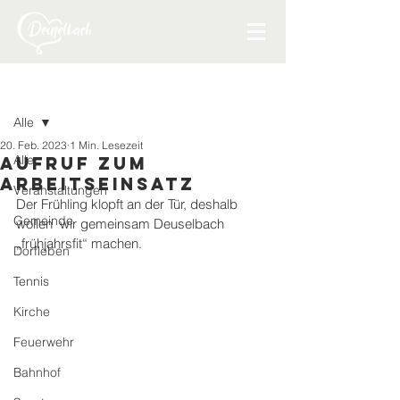
Beitrag
Alle
20. Feb. 2023
1 Min. Lesezeit
Alle
Aufruf zum
Arbeitseinsatz
Veranstaltungen
Der Frühling klopft an der Tür, deshalb 
Gemeinde
wollen  wir gemeinsam Deuselbach 
„frühjahrsfit“ machen. 
Dorfleben
Tennis
Kirche
Feuerwehr
Bahnhof