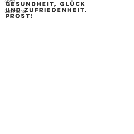
Sport
Gesundheit, Glück 
und Zufriedenheit. 
Geschichte
Prost!