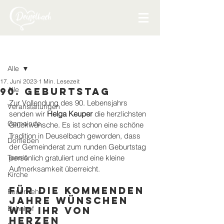
Beitrag
Alle
17. Juni 2023
1 Min. Lesezeit
Alle
90. Geburtstag
Zur Vollendung des 90. Lebensjahrs 
Veranstaltungen
senden wir 
Helga Keuper 
die herzlichsten 
Gemeinde
Glückwünsche. Es ist schon eine schöne 
Tradition in Deuselbach geworden, dass 
Dorfleben
der Gemeinderat zum runden Geburtstag 
Tennis
persönlich gratuliert und eine kleine 
Aufmerksamkeit überreicht.
Kirche
Für die kommenden 
Feuerwehr
Jahre wünschen 
Bahnhof
wir Ihr von 
Herzen 