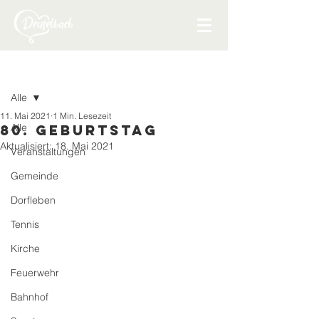
Beitrag
Alle
11. Mai 2021
1 Min. Lesezeit
Alle
80. Geburtstag
Aktualisiert:
18. Mai 2021
Veranstaltungen
Gemeinde
Dorfleben
Tennis
Kirche
Feuerwehr
Bahnhof