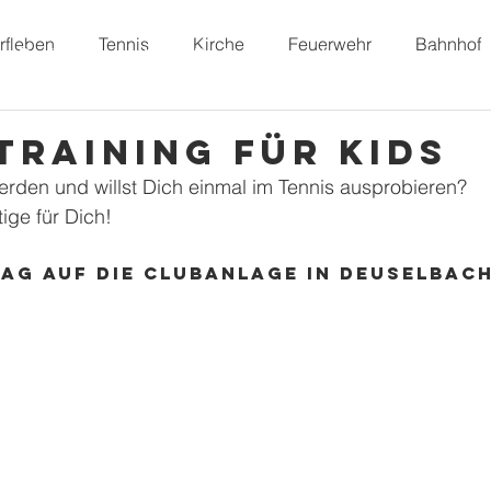
rfleben
Tennis
Kirche
Feuerwehr
Bahnhof
Dorffunk
Unser Dorf
Vereine
Freizeit
raining für Kids
werden und willst Dich einmal im Tennis ausprobieren? 
ge für Dich! 
g auf die Clubanlage in Deuselbach