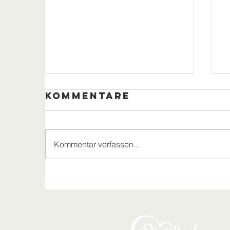
Kommentare
Kommentar verfassen...
3. Erbeskopf
Open:
Tennisturnier
in Deuselbach