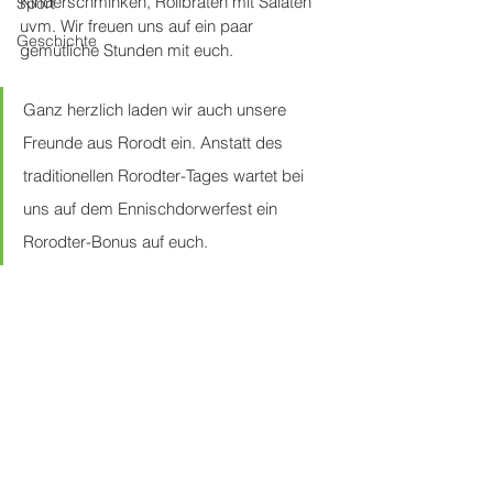
Kinderschminken, Rollbraten mit Salaten 
Sport
uvm. Wir freuen uns auf ein paar 
Geschichte
gemütliche Stunden mit euch.
Ganz herzlich laden wir auch unsere 
Freunde aus Rorodt ein. Anstatt des 
traditionellen Rorodter-Tages wartet bei 
uns auf dem Ennischdorwerfest ein 
Rorodter-Bonus auf euch.