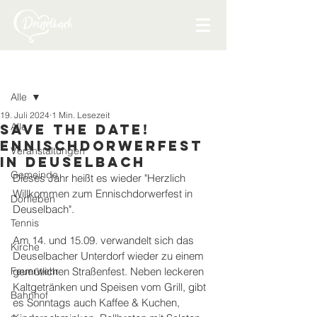
Beitrag
Alle
19. Juli 2024
1 Min. Lesezeit
Alle
Save the Date!
Ennischdorwerfest
Veranstaltungen
in Deuselbach
Gemeinde
Dieses Jahr heißt es wieder "Herzlich 
Willkommen zum Ennischdorwerfest in 
Dorfleben
Deuselbach".
Tennis
Am 14. und 15.09. verwandelt sich das 
Kirche
Deuselbacher Unterdorf wieder zu einem 
Feuerwehr
gemütlichen Straßenfest. Neben leckeren 
Kaltgetränken und Speisen vom Grill, gibt 
Bahnhof
es Sonntags auch Kaffee & Kuchen, 