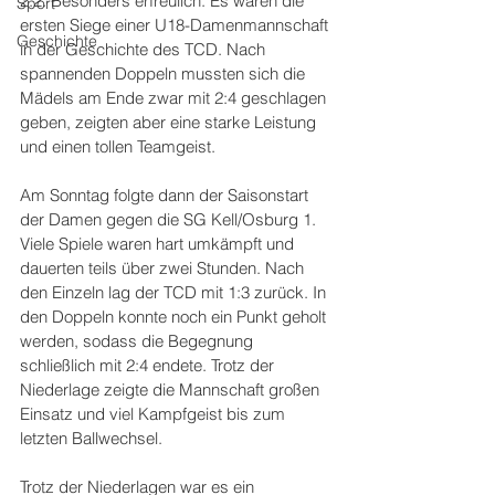
2:2. Besonders erfreulich: Es waren die 
Sport
ersten Siege einer U18-Damenmannschaft 
Geschichte
in der Geschichte des TCD. Nach 
spannenden Doppeln mussten sich die 
Mädels am Ende zwar mit 2:4 geschlagen 
geben, zeigten aber eine starke Leistung 
und einen tollen Teamgeist.
Am Sonntag folgte dann der Saisonstart 
der Damen gegen die SG Kell/Osburg 1. 
Viele Spiele waren hart umkämpft und 
dauerten teils über zwei Stunden. Nach 
den Einzeln lag der TCD mit 1:3 zurück. In 
den Doppeln konnte noch ein Punkt geholt 
werden, sodass die Begegnung 
schließlich mit 2:4 endete. Trotz der 
Niederlage zeigte die Mannschaft großen 
Einsatz und viel Kampfgeist bis zum 
letzten Ballwechsel.
Trotz der Niederlagen war es ein 