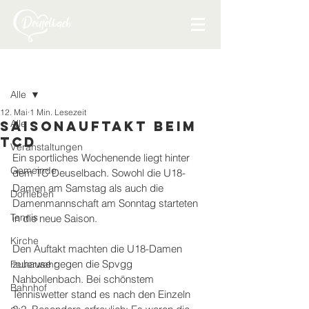
Beitrag
Alle
12. Mai
1 Min. Lesezeit
Alle
Saisonauftakt beim
TCD
Veranstaltungen
Ein sportliches Wochenende liegt hinter 
Gemeinde
dem TC Deuselbach. Sowohl die U18-
Damen am Samstag als auch die 
Dorfleben
Damenmannschaft am Sonntag starteten 
Tennis
in die neue Saison.
Kirche
Den Auftakt machten die U18-Damen 
zuhause gegen die Spvgg 
Feuerwehr
Nahbollenbach. Bei schönstem 
Bahnhof
Tenniswetter stand es nach den Einzeln 