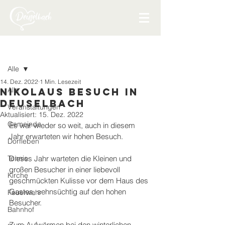
Beitrag
Alle
14. Dez. 2022
1 Min. Lesezeit
Alle
Nikolaus Besuch in
Deuselbach
Veranstaltungen
Aktualisiert:
15. Dez. 2022
Gemeinde
Es war wieder so weit, auch in diesem 
Jahr erwarteten wir hohen Besuch.
Dorfleben
Tennis
Dieses Jahr warteten die Kleinen und 
großen Besucher in einer liebevoll 
Kirche
geschmückten Kulisse vor dem Haus des 
Gastes, sehnsüchtig auf den hohen 
Feuerwehr
Besucher.
Bahnhof
Zum Aufwärmen bei den winterlichen 