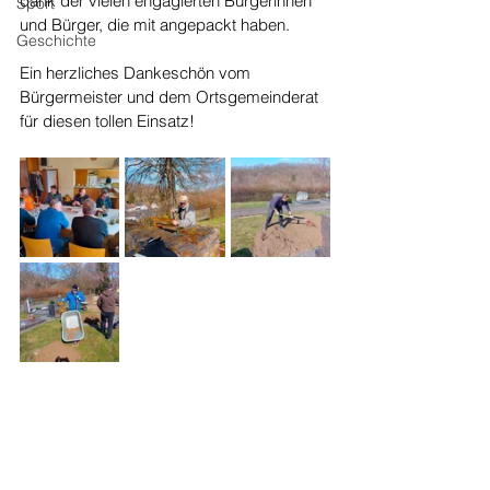
dank der vielen engagierten Bürgerinnen 
Sport
und Bürger, die mit angepackt haben.
Geschichte
Ein herzliches Dankeschön vom 
Bürgermeister und dem Ortsgemeinderat 
für diesen tollen Einsatz!