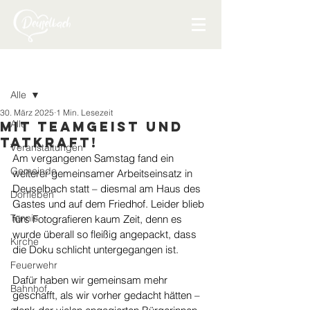
Beitrag
Alle
30. März 2025
1 Min. Lesezeit
Alle
Mit Teamgeist und
Tatkraft!
Veranstaltungen
Am vergangenen Samstag fand ein 
Gemeinde
weiterer gemeinsamer Arbeitseinsatz in 
Deuselbach statt – diesmal am Haus des 
Dorfleben
Gastes und auf dem Friedhof. Leider blieb 
Tennis
fürs Fotografieren kaum Zeit, denn es 
wurde überall so fleißig angepackt, dass 
Kirche
die Doku schlicht untergegangen ist.
Feuerwehr
Dafür haben wir gemeinsam mehr 
Bahnhof
geschafft, als wir vorher gedacht hätten – 