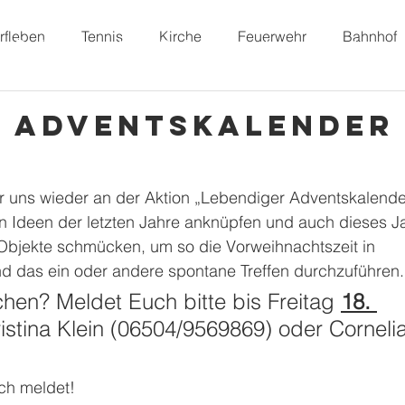
rfleben
Tennis
Kirche
Feuerwehr
Bahnhof
Dorffunk
Unser Dorf
Vereine
Freizeit
 Advents­kalender
r uns wieder an der Aktion „Lebendiger Adventskalende
len Ideen der letzten Jahre anknüpfen und auch dieses J
r Objekte schmücken, um so die Vorweihnachtszeit in 
d das ein oder andere spontane Treffen durchzuführen.
hen? Meldet Euch bitte bis Freitag 
18. 
ristina Klein (06504/9569869) oder Cornelia
ich meldet!