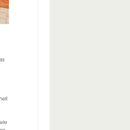
as 
ell 
wie 
en. 