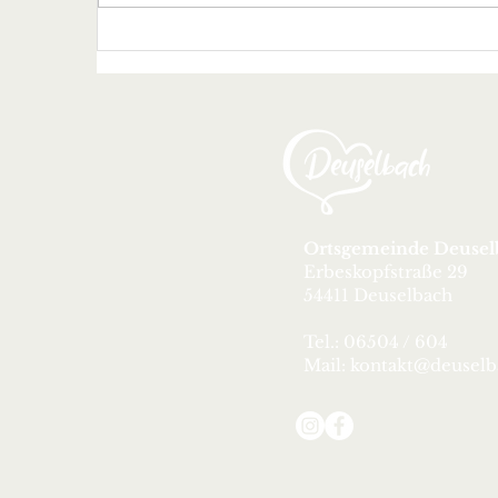
Die Teams des
TCD kämpfen
sich durch die
Hitze
Ortsgemeinde Deusel
Erbeskopfstraße 29
54411 Deuselbach
Tel.: 06504 / 604
Mail:
kontakt@deuselb