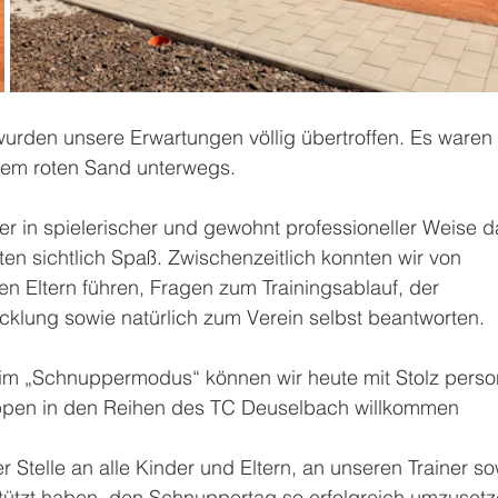
wurden unsere Erwartungen völlig übertroffen. Es waren 
 dem roten Sand unterwegs. 
 der in spielerischer und gewohnt professioneller Weise d
tten sichtlich Spaß. Zwischenzeitlich konnten wir von 
n Eltern führen, Fragen zum Trainingsablauf, der 
cklung sowie natürlich zum Verein selbst beantworten. 
m „Schnuppermodus“ können wir heute mit Stolz person
ppen in den Reihen des TC Deuselbach willkommen 
Stelle an alle Kinder und Eltern, an unseren Trainer so
rstützt haben, den Schnuppertag so erfolgreich umzusetz