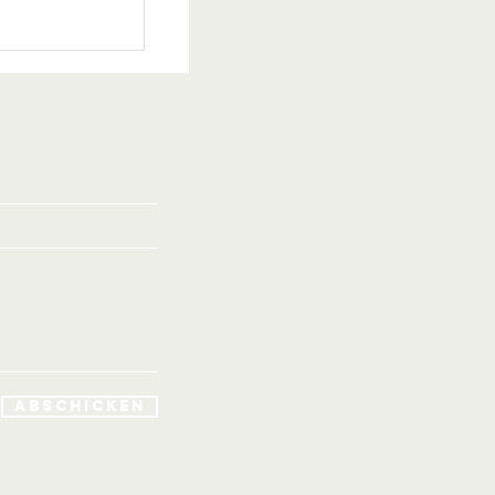
ses
der
er TC
ach
Abschicken