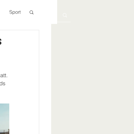
Sport
Kontakt
s
 
tt. 
ds 