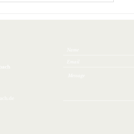
Grandio
Spiel in 
Schnuppertraining
Saison d
für Kids
Deuselb
Frauen
bach
ach.de