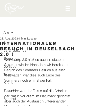
Beitrag
Alle
28. Aug. 2023
1 Min. Lesezeit
Alle
Internationaler
Besuch in Deuselbach
Veranstaltungen
2.0 !
Gemeinde
Workcamp 2.0 hieß es auch in diesem 
Sommer wieder. Nachdem wir bereits zu 
Dorfleben
Beginn des Sommers Besuch aus aller 
Tennis
Welt hatten, war dies auch Ende des 
Sommers noch einmal der Fall. 
Kirche
Feuerwehr
Auch hier war der Fokus auf die Arbeit in 
der Natur, vor allem im Naturpark gerichtet 
Bahnhof
aber auch der Austausch untereinander 