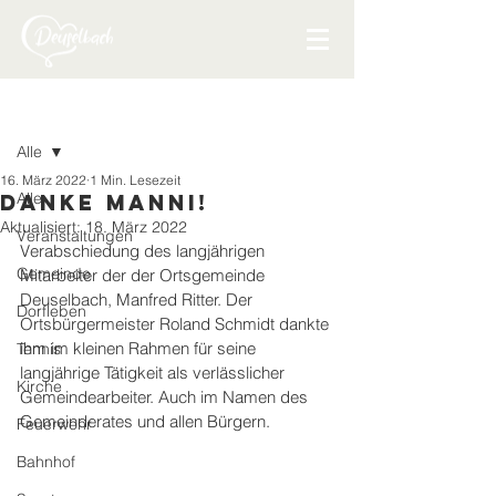
Beitrag
Alle
16. März 2022
1 Min. Lesezeit
Alle
Danke Manni!
Aktualisiert:
18. März 2022
Veranstaltungen
Verabschiedung des langjährigen 
Gemeinde
Mitarbeiter der der Ortsgemeinde 
Deuselbach, Manfred Ritter. Der 
Dorfleben
Ortsbürgermeister Roland Schmidt dankte 
ihm im kleinen Rahmen für seine 
Tennis
langjährige Tätigkeit als verlässlicher 
Kirche
Gemeindearbeiter. Auch im Namen des 
Gemeinderates und allen Bürgern.
Feuerwehr
Bahnhof