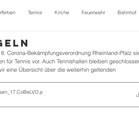
rfleben
Tennis
Kirche
Feuerwehr
Bahnhof
Dorffunk
Unser Dorf
Vereine
Freizeit
geln
18. Corona-Bekämpfungsverordnung Rheinland-Pfalz sie
n für Tennis vor. Auch Tennishallen bleiben geschlossen
r eine Übersicht über die weiterhin geltenden 
ssen_17.CoBeLVO
.p