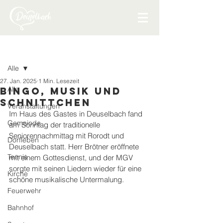
Beitrag
Alle
27. Jan. 2025
1 Min. Lesezeit
Alle
Bingo, Musik und
Schnittchen
Veranstaltungen
Im Haus des Gastes in Deuselbach fand 
Gemeinde
am Sonntag der traditionelle 
Seniorennachmittag mit Rorodt und 
Dorfleben
Deuselbach statt. Herr Brötner eröffnete 
Tennis
mit einem Gottesdienst, und der MGV 
sorgte mit seinen Liedern wieder für eine 
Kirche
schöne musikalische Untermalung.
Feuerwehr
Bahnhof