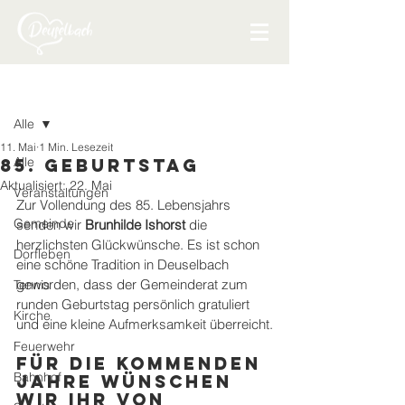
Beitrag
Alle
11. Mai
1 Min. Lesezeit
Alle
85. Geburtstag
Aktualisiert:
22. Mai
Veranstaltungen
Zur Vollendung des 85. Lebensjahrs 
Gemeinde
senden wir 
Brunhilde Ishorst 
die 
herzlichsten Glückwünsche. Es ist schon 
Dorfleben
eine schöne Tradition in Deuselbach 
geworden, dass der Gemeinderat zum 
Tennis
runden Geburtstag persönlich gratuliert 
Kirche
und eine kleine Aufmerksamkeit überreicht.
Feuerwehr
Für die kommenden 
Bahnhof
Jahre wünschen 
wir Ihr von 