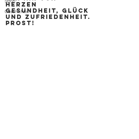
Sport
Herzen 
Gesundheit, Glück 
Geschichte
und Zufriedenheit. 
Prost!