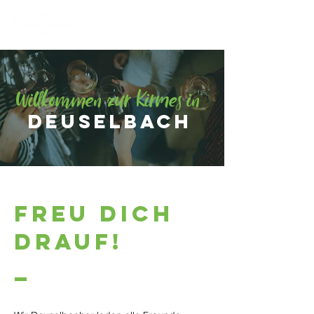
Willkommen zur Kirmes in
Deuselbach
freu dich
drauf!
_