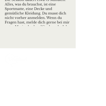
Alles, was du brauchst, ist eine
Sportmatte, eine Decke und
gemütliche Kleidung. Du musst dich
nicht vorher anmelden. Wenn du
Fragen hast, melde dich gerne bei mir
unter Maria.eberhard@yahoo.de. Ich
freue mich darauf, dich dabei zu
haben!
Ortsgemeinde Deuselbach
Erbeskopfstraße 29
54411 Deuselbach
Tel.: 06504 / 604
Mail:
kontakt@deuselbach.de