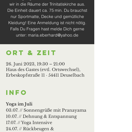
wir in die Räume der Trinitatiskirche aus.
Die Einheit dauert ca. 75 min. Du brauchst
nur Sportmatte, Decke und gemütliche
Kleidung! Eine Anmeldung ist nicht nötig.
Falls Du Fragen hast melde Dich gerne
unter: maria.eberhard@yahoo.de
Ort & Zeit
26. Juni 2023, 19:30 – 21:00
Haus des Gastes (evtl. Ortswechsel),
Erbeskopfstraße 11 · 54411 Deuselbach
Info
Yoga im Juli
03.07. // Sonnengrüße mit Pranayama
10.07. // Dehnung & Entspannung
17.07. // Yoga Intensive
24.07. // Rückbeugen & 