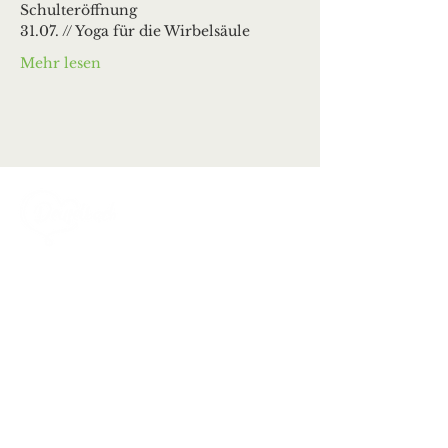
Schulteröffnung
31.07. // Yoga für die Wirbelsäule
Mehr lesen
Ortsgemeinde Deuselbach
Erbeskopfstraße 29
54411 Deuselbach
Tel.: 06504 / 604
Mail:
kontakt@deuselbach.de