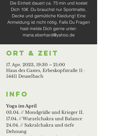
Die Einheit dauert ca. 75 min und kostet
Dich 10€. Du brauchst nur Sportmatte,
Decke und gemütliche Kleidung! Eine
Anmeldung ist nicht nötig. Falls Du Fragen
hast melde Dich gerne unter:
maria.eberhard@yahoo.de
Ort & Zeit
17. Apr. 2023, 19:30 – 21:00
Haus des Gastes, Erbeskopfstraße 11 ·
54411 Deuselbach
Info
Yoga im April
03.04. // Mondgrüße und Krieger II.
17.04. // Wurzelchakra und Balance
24.04. // Sakralchakra und tiefe 
Dehnung