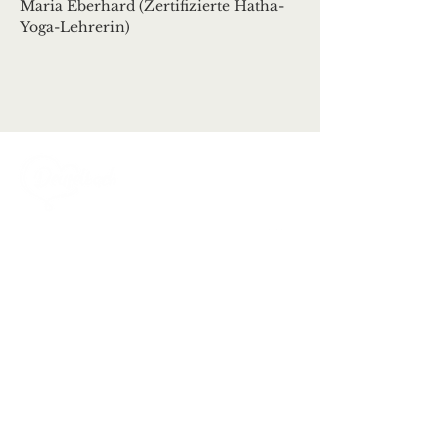
Maria Eberhard (Zertifizierte Hatha-
Yoga-Lehrerin)
Ortsgemeinde Deuselbach
Erbeskopfstraße 29
54411 Deuselbach
Tel.: 06504 / 604
Mail:
kontakt@deuselbach.de