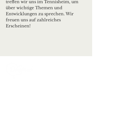
treffen wir uns im Tennisheim, um 
über wichtige Themen und 
Entwicklungen zu sprechen. Wir 
freuen uns auf zahlreiches 
Erscheinen!
Ortsgemeinde Deuselbach
Erbeskopfstraße 29
54411 Deuselbach
Tel.: 06504 / 604
Mail:
kontakt@deuselbach.de