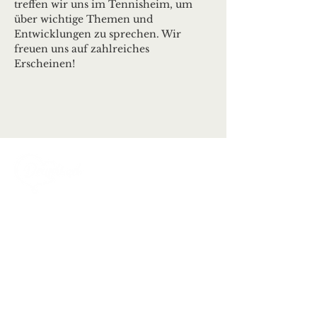
treffen wir uns im Tennisheim, um 
über wichtige Themen und 
Entwicklungen zu sprechen. Wir 
freuen uns auf zahlreiches 
Erscheinen!
Ortsgemeinde Deuselbach
Erbeskopfstraße 29
54411 Deuselbach
Tel.: 06504 / 604
Mail:
kontakt@deuselbach.de