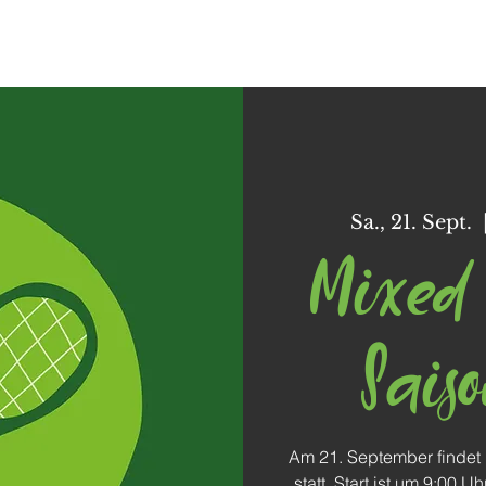
Dorffunk
Unser Dorf
Vereine
Freizeit
Sa., 21. Sept.
  
Mixed 
Saiso
Am 21. September findet
statt. Start ist um 9:00