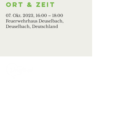
Ort & Zeit
07. Okt. 2023, 16:00 – 18:00
Feuerwehrhaus Deuselbach,
Deuselbach, Deutschland
Ortsgemeinde Deuselbach
Erbeskopfstraße 29
54411 Deuselbach
Tel.: 06504 / 604
Mail:
kontakt@deuselbach.de