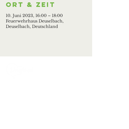
Ort & Zeit
10. Juni 2023, 16:00 – 18:00
Feuerwehrhaus Deuselbach,
Deuselbach, Deutschland
Ortsgemeinde Deuselbach
Erbeskopfstraße 29
54411 Deuselbach
Tel.: 06504 / 604
Mail:
kontakt@deuselbach.de