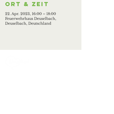
Ort & Zeit
22. Apr. 2023, 16:00 – 18:00
Feuerwehrhaus Deuselbach,
Deuselbach, Deutschland
Ortsgemeinde Deuselbach
Erbeskopfstraße 29
54411 Deuselbach
Tel.: 06504 / 604
Mail:
kontakt@deuselbach.de