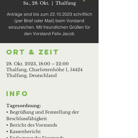
Sa., 28. Okt.
  |  
Thalfang
Anträge sind bis zum 22.10.2023 schriftlich
(per Brief oder Mail) beim Vorstand
einzureichen. Mit freundlichen Grüßen für
den Vorstand Felix Jacob
Ort & Zeit
28. Okt. 2023, 18:00 – 22:00
Thalfang, Charlottenhöhe 1, 54424
Thalfang, Deutschland
Info
Tagesordnung:
• Begrüßung und Feststellung der 
Beschlussfähigkeit
• Bericht des Vorstands
• Kassenbericht