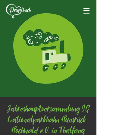
Jahreshauptversammlung IG
Nationalparkbahn Hunsrück-
Hochwald e.V. in Thalfang