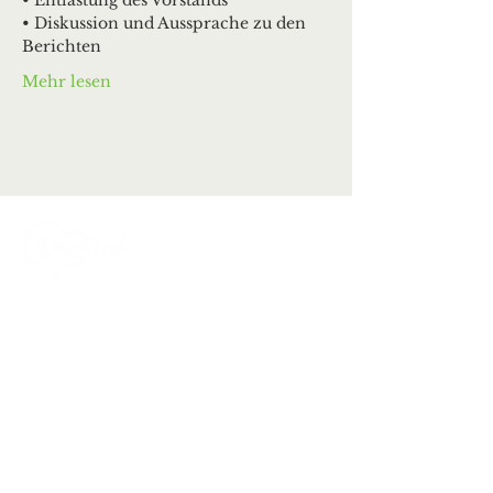
• Entlastung des Vorstands
• Diskussion und Aussprache zu den 
Berichten
Mehr lesen
Ortsgemeinde Deuselbach
Erbeskopfstraße 29
54411 Deuselbach
Tel.: 06504 / 604
Mail:
kontakt@deuselbach.de