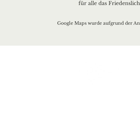
für alle das Friedensli
Google Maps wurde aufgrund der Anal
Ortsgemeinde Deusel
Erbeskopfstraße 29
54411 Deuselbach
Tel.: 06504 / 604
Mail:
kontakt@deuselb