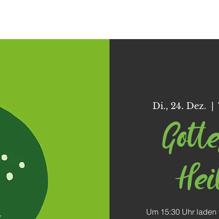
Dorffunk
Unser Dorf
Vereine
Freizeit
Di., 24. Dez.
  |  
Gotte
Hei
Um 15:30 Uhr laden wi