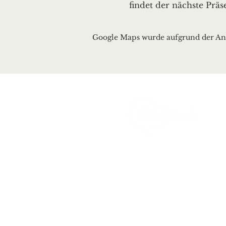
 findet der nächste Präs
Google Maps wurde aufgrund der Anal
Ortsgemeinde Deusel
Erbeskopfstraße 29
54411 Deuselbach
Tel.: 06504 / 604
Mail:
kontakt@deuselb