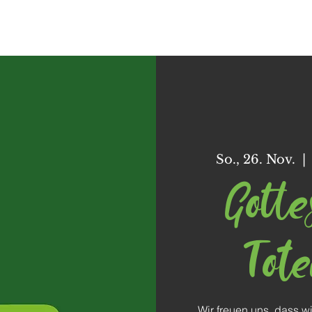
Dorffunk
Unser Dorf
Vereine
Freizeit
So., 26. Nov.
  | 
Gotte
Tot
Wir freuen uns, dass w