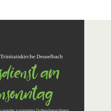
Kontakt
 
Trinitatiskirche Deuselbach
sdienst am
ensonntag
ir wieder zusammen Gottesdienst feiern