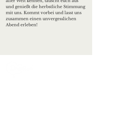
aller Welt kennen, tauscht euch aus 
und genießt die herbstliche Stimmung 
mit uns. Kommt vorbei und lasst uns 
zusammen einen unvergesslichen 
Abend erleben!
Ortsgemeinde Deuselbach
Erbeskopfstraße 29
54411 Deuselbach
Tel.: 06504 / 604
Mail:
kontakt@deuselbach.de