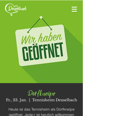
Dorfkneipe
Fr., 23. Jan.
  |  
Tennisheim Deuselbach
Heute ist das Tennisheim als Dorfkneipe
geöffnet. Jede:r ist herzlich willkommen