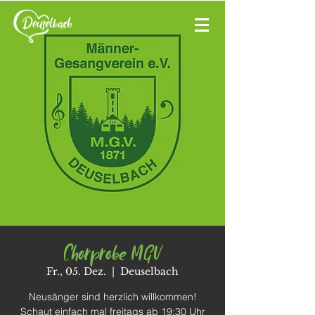
Chorprobe MGV
Fr., 05. Dez.
  |  
Deuselbach
Neusänger sind herzlich willkommen!
Schaut einfach mal freitags ab 19:30 Uhr