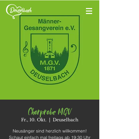
Chorprobe MGV
Fr., 10. Okt.
  |  
Deuselbach
Neusänger sind herzlich willkommen!
Schaut einfach mal freitags ab 19:30 Uhr