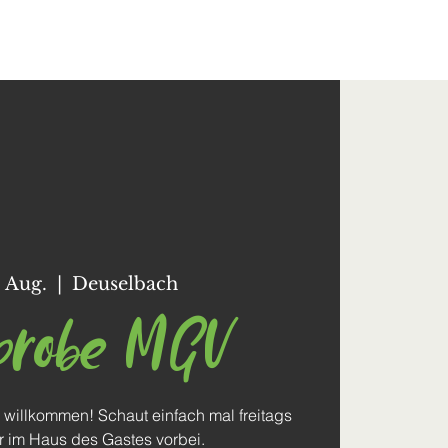
Kontakt
. Aug.
  |  
Deuselbach
probe MGV
 willkommen! Schaut einfach mal freitags
r im Haus des Gastes vorbei.