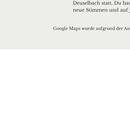
Deuselbach statt. Du h
neue Stimmen und auf 
Google Maps wurde aufgrund der Anal
Ortsgemeinde Deusel
Erbeskopfstraße 29
54411 Deuselbach
Tel.: 06504 / 604
Mail:
kontakt@deuselb