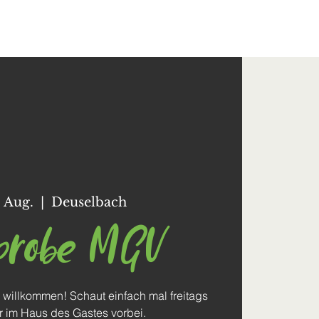
Kontakt
. Aug.
  |  
Deuselbach
probe MGV
 willkommen! Schaut einfach mal freitags
r im Haus des Gastes vorbei.