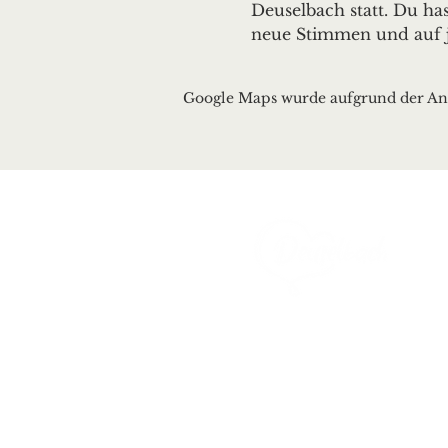
Deuselbach statt. Du h
neue Stimmen und auf 
Google Maps wurde aufgrund der Anal
Ortsgemeinde Deusel
Erbeskopfstraße 29
54411 Deuselbach
Tel.: 06504 / 604
Mail:
kontakt@deuselb