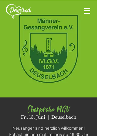
Chorprobe MGV
Fr., 13. Juni
  |  
Deuselbach
Neusänger sind herzlich willkommen!
Schaut einfach mal freitags ab 19:30 Uhr