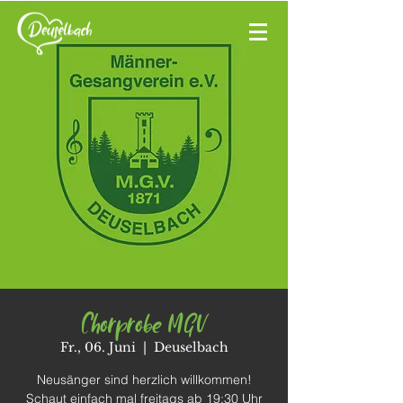
Chorprobe MGV
Fr., 06. Juni
  |  
Deuselbach
Neusänger sind herzlich willkommen!
Schaut einfach mal freitags ab 19:30 Uhr