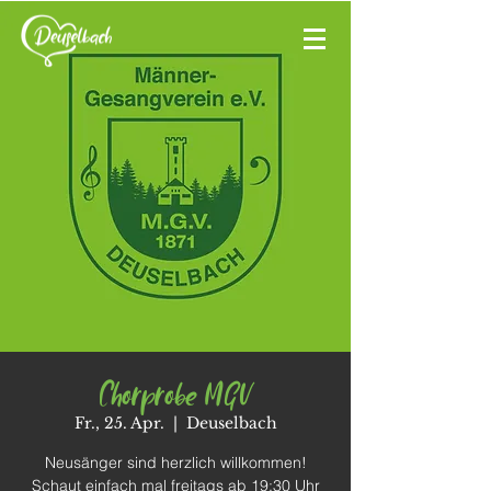
Chorprobe MGV
Fr., 25. Apr.
  |  
Deuselbach
Neusänger sind herzlich willkommen!
Schaut einfach mal freitags ab 19:30 Uhr