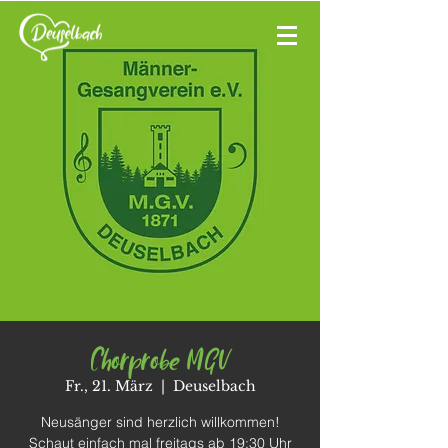
Chorprobe MGV
Fr., 21. März
  |  
Deuselbach
Neusänger sind herzlich willkommen!
Schaut einfach mal freitags ab 19:30 Uhr